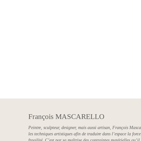
Agora
François MASCARELLO
Peintre, sculpteur, designer, mais aussi artisan, François Masca
les techniques artistiques afin de traduire dans l’espace la for
fragilité. C’est par sa maîtrise des contraintes matérielles qu’il