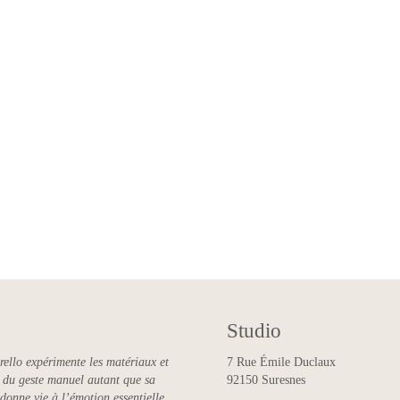
Dynamic Cloud
Studio
rello expérimente les matériaux et
7 Rue Émile Duclaux
ce du geste manuel autant que sa
92150 Suresnes
 donne vie à l’émotion essentielle