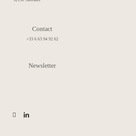
Contact
+33 6 63 94 92 62
art.and.design@francoismascarello.com
Newsletter
Inscription à la Newsletter