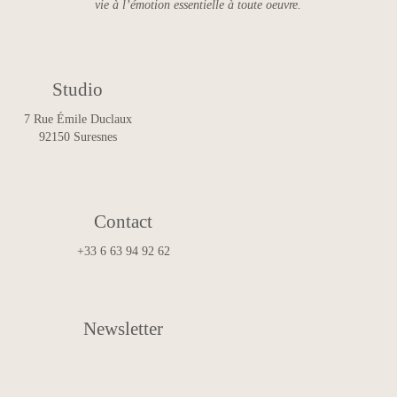
vie à l’émotion essentielle à toute oeuvre.
Studio
7 Rue Émile Duclaux
92150 Suresnes
Contact
+33 6 63 94 92 62
art.and.design@francoismascarello.com
Newsletter
Inscription à la Newsletter