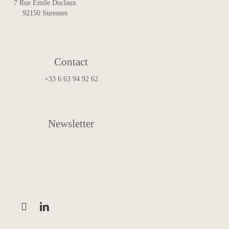
7 Rue Émile Duclaux
92150 Suresnes
Contact
+33 6 63 94 92 62
art.and.design@francoismascarello.com
Newsletter
Inscription à la Newsletter