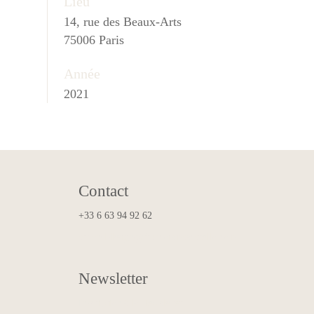
Lieu
14, rue des Beaux-Arts
75006 Paris
Année
2021
Contact
+33 6 63 94 92 62
art.and.design@francoismascarello.com
Newsletter
Inscription à la Newsletter